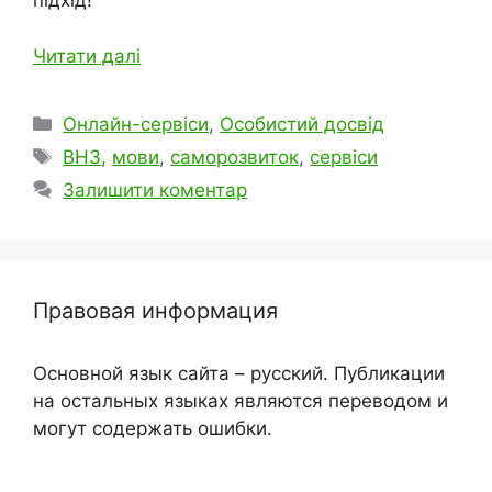
підхід!
Читати далі
Категорії
Онлайн-сервіси
,
Особистий досвід
Позначки
ВНЗ
,
мови
,
саморозвиток
,
сервіси
Залишити коментар
Правовая информация
Основной язык сайта – русский. Публикации
на остальных языках являются переводом и
могут содержать ошибки.