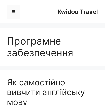
Перейти
до
Kwidoo Travel
Меню
вмісту
Програмне
забезпечення
Як самостійно
вивчити англійську
мову