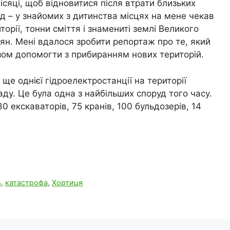
місяці, щоб відновитися після втрати близьких
ад – у знайомих з дитинства місцях на мене чекав
орії, тонни сміття і знамениті землі Великого
дян. Мені вдалося зробити репортаж про те, який
азом допомогти з прибиранням нових територій.
е однієї гідроелектростанції на території
ладу. Це була одна з найбільших споруд того часу.
0 екскаваторів, 75 кранів, 100 бульдозерів, 14
ь
,
катастрофа
,
Хортиця