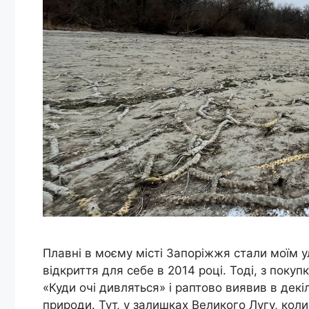
Плавні в моєму місті Запоріжжя стали моїм 
відкриття для себе в 2014 році. Тоді, з поку
«Куди очі дивляться» і раптово виявив в декі
природи. Тут, у залишках Великого Лугу, коли