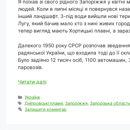
Я поїхав зі свого рідного Запоріжжя у квітні 
людей. Коли в липні місяці я повернувся наз
інший ландшафт. З-під води вийшли нові терит
Лугу, який бачив мало хто з нині живих горо
тепер вигляд мають Хортицькі плавні, а зар
Далекого 1950 року СРСР розпочав зведення щ
радянської України, що входила тоді до її ск
Було задіяно 12 тисяч осіб, 1100 автомашин, 3
паровозів.
Читати далі
Категорії
Україна
Позначки
Дніпровські плавні
,
Запоріжжя
,
Запорізька област
Залишити коментар