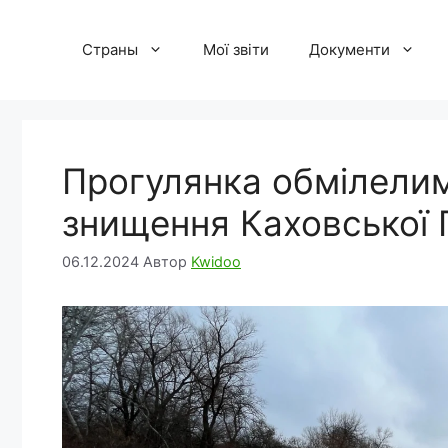
Перейти
до
Страны
Мої звіти
Документи
вмісту
Прогулянка обмілели
знищення Каховської 
06.12.2024
Автор
Kwidoo