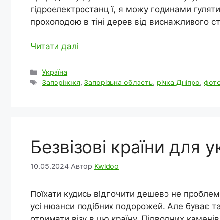
гідроелектростанції, я можу годинами гуляти
прохолодою в тіні дерев від виснажливого ст
Читати далі
Категорії
Україна
Позначки
Запоріжжя
,
Запорізька область
,
річка Дніпро
,
фото
Безвізові країни для у
10.05.2024
Автор
Kwidoo
Поїхати кудись відпочити дешево не проблема
усі нюанси подібних подорожей. Але буває та
отримати візу в цю країну. Підводних каменів