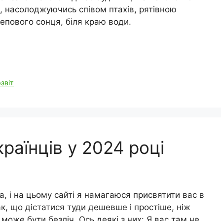
, насолоджуючись співом птахів, рятівною
епового сонця, біля краю води.
звіт
країнців у 2024 році
, і на цьому сайті я намагаюся присвятити вас в
к, що дістатися туди дешевше і простіше, ніж
 може бути безліч. Ось деякі з них: Я вас там не