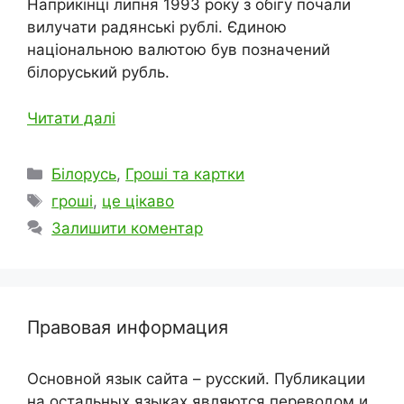
Наприкінці липня 1993 року з обігу почали
вилучати радянські рублі. Єдиною
національною валютою був позначений
білоруський рубль.
Читати далі
Категорії
Білорусь
,
Гроші та картки
Позначки
гроші
,
це цікаво
Залишити коментар
Правовая информация
Основной язык сайта – русский. Публикации
на остальных языках являются переводом и