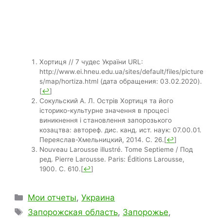
Хортиця // 7 чудес України URL:
http://www.ei.hneu.edu.ua/sites/default/files/picture
s/map/hortiza.html (дата обращения: 03.02.2020).
[
↩
]
Сокульский А. Л. Острів Хортиця та його
історико-культурне значення в процесі
виникнення і становлення запорозького
козацтва: автореф. дис. канд. ист. наук: 07.00.01.
Переяслав-Хмельницкий, 2014. С. 26.
[
↩
]
Nouveau Larousse illustré. Tome Septieme / Под
ред. Pierre Larousse. Paris: Éditions Larousse,
1900. С. 610.
[
↩
]
Рубрики
Мои отчеты
,
Украина
Метки
Запорожская область
,
Запорожье
,