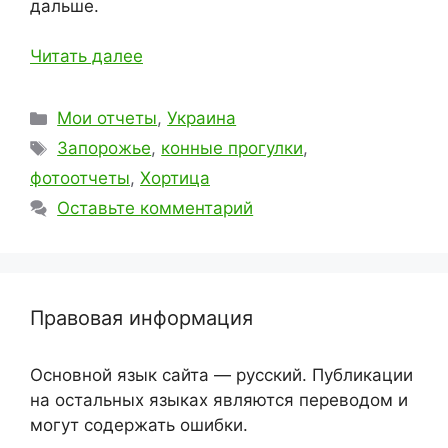
дальше.
Читать далее
Рубрики
Мои отчеты
,
Украина
Метки
Запорожье
,
конные прогулки
,
фотоотчеты
,
Хортица
Оставьте комментарий
Правовая информация
Основной язык сайта — русский. Публикации
на остальных языках являются переводом и
могут содержать ошибки.