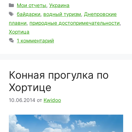
Рубрики
Мои отчеты
,
Украина
Метки
байдарки
,
водный туризм
,
Днепровские
плавни
,
природные достопримечательности
,
Хортица
1 комментарий
Конная прогулка по
Хортице
10.06.2014
от
Kwidoo