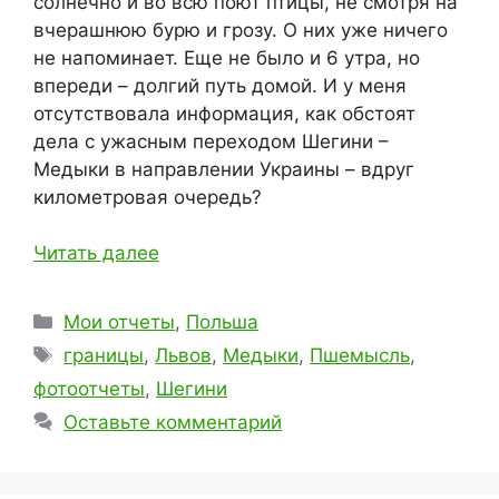
солнечно и во всю поют птицы, не смотря на
вчерашнюю бурю и грозу. О них уже ничего
не напоминает. Еще не было и 6 утра, но
впереди – долгий путь домой. И у меня
отсутствовала информация, как обстоят
дела с ужасным переходом Шегини –
Медыки в направлении Украины – вдруг
километровая очередь?
Читать далее
Рубрики
Мои отчеты
,
Польша
Метки
границы
,
Львов
,
Медыки
,
Пшемысль
,
фотоотчеты
,
Шегини
Оставьте комментарий