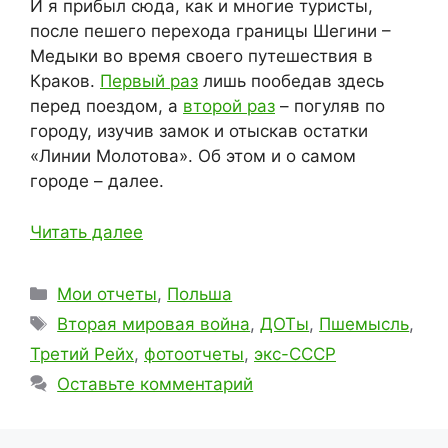
И я прибыл сюда, как и многие туристы,
после пешего перехода границы Шегини –
Медыки во время своего путешествия в
Краков.
Первый раз
лишь пообедав здесь
перед поездом, а
второй раз
– погуляв по
городу, изучив замок и отыскав остатки
«Линии Молотова». Об этом и о самом
городе – далее.
Читать далее
Рубрики
Мои отчеты
,
Польша
Метки
Вторая мировая война
,
ДОТы
,
Пшемысль
,
Третий Рейх
,
фотоотчеты
,
экс-СССР
Оставьте комментарий