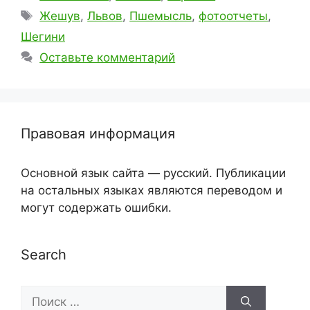
Метки
Жешув
,
Львов
,
Пшемысль
,
фотоотчеты
,
Шегини
Оставьте комментарий
Правовая информация
Основной язык сайта — русский. Публикации
на остальных языках являются переводом и
могут содержать ошибки.
Search
Поиск: