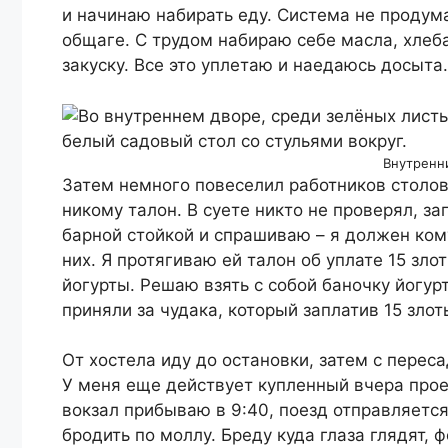
и начинаю набирать еду. Система не продума
общаге. С трудом набираю себе масла, хлеба
закуску. Все это уплетаю и наедаюсь досыта.
Внутренн
Затем немного повеселил работников столов
никому талон. В суете никто не проверял, за
барной стойкой и спрашиваю – я должен кому
них. Я протягиваю ей талон об уплате 15 зло
йогурты. Решаю взять с собой баночку йогур
приняли за чудака, который заплатив 15 злот
От хостела иду до остановки, затем с пере
У меня еще действует купленный вчера прое
вокзал прибываю в 9:40, поезд отправляется
бродить по моллу. Бреду куда глаза глядят, 