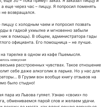
, еще 30 – пока примут заказ. Я заказал пиццу и
 а еще через час – пиццу. Я попросил поменять
н не возвращался.
ю пиццу с холодным чаем и попросил позвать
орды в гадкой ухмылке и мгновенно забыли
одчик в помощь). В общем, администратора гады
аглого официанта. Его помощница – не лучше.
залось невкусная
в весьма расстроенных чувствах. Такое отношение
волит себе даже алкоголик в ларьке. Но у нас для
аторы… В Грузии вон вообще книгу отзывов на
имо было стыдно!
 пара из Львова гуляет. Узнаю «своих» по
уга, обмениваемся парой слов и желаем удачи.
ти дохожу до моста, как вдруг решаю вернуться.