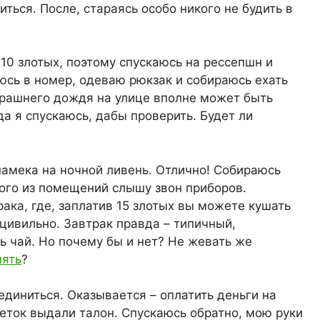
ться. После, стараясь особо никого не будить в
 10 злотых, поэтому спускаюсь на рессепшн и
юсь в номер, одеваю рюкзак и собираюсь ехать
черашнего дождя на улице вполне может быть
да я спускаюсь, дабы проверить. Будет ли
 намека на ночной ливень. Отлично! Собираюсь
ого из помещений слышу звон приборов.
рака, где, заплатив 15 злотых вы можете кушать
 цивильно. Завтрак правда – типичный,
ь чай. Но почему бы и нет? Не жевать же
пять
?
единиться. Оказывается – оплатить деньги на
неток выдали талон. Спускаюсь обратно, мою руки