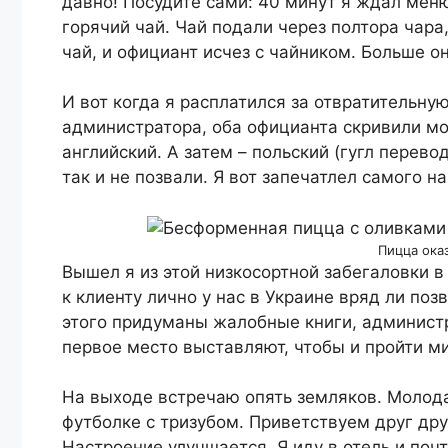
давно! Посудите сами: 40 минут я ждал меню
горячий чай. Чай подали через полтора чара,
чай, и официант исчез с чайником. Больше о
И вот когда я расплатился за отвратительну
администратора, оба официанта скривили м
английский. А затем – польский (гугл перев
так и не позвали. Я вот запечатлел самого н
Пицца ока
Вышел я из этой низкосортной забегаловки 
к клиенту лично у нас в Украине вряд ли поз
этого придуманы жалобные книги, администр
первое место выставляют, чтобы и пройти м
На выходе встречаю опять земляков. Молодая
футболке с тризубом. Приветствуем друг др
Настроение улучшается. Я иду в отель и поч