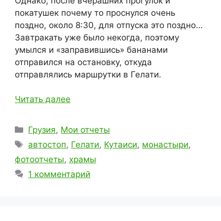
Однако, после вчерашних прогулок и
покатушек почему то проснулся очень
поздно, около 8:30, для отпуска это поздно…
Завтракать уже было некогда, поэтому
умылся и «заправившись» бананами
отправился на остановку, откуда
отправлялись маршрутки в Гелати.
Читать далее
Рубрики
Грузия
,
Мои отчеты
Метки
автостоп
,
Гелати
,
Кутаиси
,
монастыри
,
фотоотчеты
,
храмы
1 комментарий