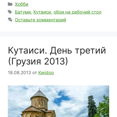
Рубрики
Хобби
Метки
Батуми
,
Кутаиси
,
обои на рабочий стол
Оставьте комментарий
Кутаиси. День третий
(Грузия 2013)
18.08.2013
от
Kwidoo