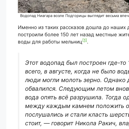
Водопад Ниагара возле Подгорицы выглядит весьма впе
Именно из таких рассказов дошла до наших д
построили более 150 лет назад местные жи
[1]
воды для работы мельниц
.
Этот водопад был построен где-то 
всего, в августе, когда не было во
люди могли молоть зерно. Однако 
обвалился. Следующим летом вновь
вода опять всё разрушила. Тогда о
между каждым камнем положить о
послушались и стали класть шерст
стоит, —
говорит Никола Ракич, вл