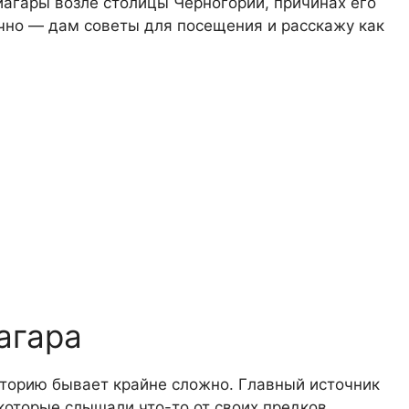
иагары возле столицы Черногории, причинах его
ечно — дам советы для посещения и расскажу как
агара
историю бывает крайне сложно. Главный источник
которые слышали что-то от своих предков.