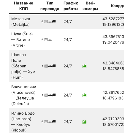
Название
Тип
График
Веб-
Координа
КПП
перехода
работы
камеры
Металька
43.52872777870
🚶🏻🚗🚚
24/7
(Metaljka)
19.13961226147
Шула (Šula)
43.3967513425
— Витине
🚶🏻🚗
24/7
19.0420476721
(Vitine)
Шчепан
Поле
43.3484066902
(Šćepan
🚶🏻🚗🚚
24/7
🎦
18.8475858644
polje) — Хум
(Hum)
Враченовичи
(Vraćenovići)
42.86176528882
🚶🏻🚗🚚
24/7
🎦
— Делеуша
18.47961830175
(Deleuša)
Илино Брдо
(Ilino brdo)
42.71293933774
🚶🏻🚗🚚
24/7
🎦
— Клобук
18.57001723761
(Klobuk)