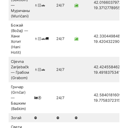
42.0166037972375
—
🚶🏻🚗
24/7
🎦
19.3712778955554
Муричаны
(Murićani)
Божай
(Božaj) —
Хани
42.330449848438
🚶🏻🚗🚚
24/7
🎦
Хотит
19.420432290805
(Hani
Hotit)
Cijevna
Zarijebačk
42.4245584621217
🚶🏻🚗
24/7
— Грабом
19.4918375341355
(Grabom)
Грнчар
(Grnčar)
42.5840181609382
—
🚂🚷
24/7
19.7758372315139
Башким
(Baškim)
Зогай
⛔
⛔
⛔
Свети