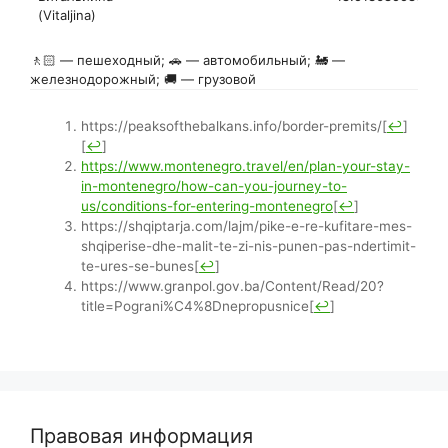
(Vitaljina)
🚶🏻 — пешеходный; 🚗 — автомобильный; 🚂 —
железнодорожный; 🚚 — грузовой
https://peaksofthebalkans.info/border-premits/
[
↩
]
[
↩
]
https://www.montenegro.travel/en/plan-your-stay-
in-montenegro/how-can-you-journey-to-
us/conditions-for-entering-montenegro
[
↩
]
https://shqiptarja.com/lajm/pike-e-re-kufitare-mes-
shqiperise-dhe-malit-te-zi-nis-punen-pas-ndertimit-
te-ures-se-bunes
[
↩
]
https://www.granpol.gov.ba/Content/Read/20?
title=Pograni%C4%8Dnepropusnice
[
↩
]
Правовая информация