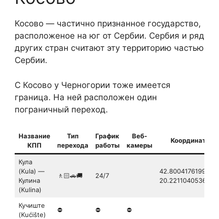
Косово — частично признанное государство,
расположеное на юг от Сербии. Сербия и ряд
других стран считают эту территорию частью
Сербии.
С Косово у Черногории тоже имеется
граница. На ней расположен один
пограничный переход.
Название
Тип
График
Веб-
Координаты
КПП
перехода
работы
камеры
Кула
(Kula) —
42.80041761999619
🚶🏻🚗🚚
24/7
Кулина
20.2211040536281
(Kulina)
Кучиште
⛔
⛔
⛔
(Kućište)