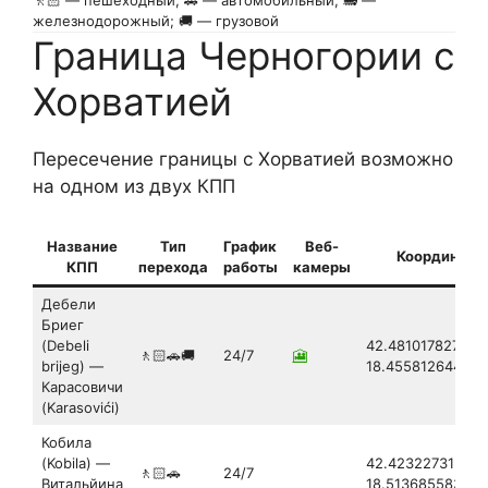
🚶🏻 — пешеходный; 🚗 — автомобильный; 🚂 —
железнодорожный; 🚚 — грузовой
Граница Черногории с
Хорватией
Пересечение границы с Хорватией возможно
на одном из двух КПП
Название
Тип
График
Веб-
Координаты
КПП
перехода
работы
камеры
Дебели
Бриег
(Debeli
42.481017827804
🚶🏻🚗🚚
24/7
🎦
brijeg) —
18.45581264439
Карасовичи
(Karasovići)
Кобила
(Kobila) —
42.423227312881
🚶🏻🚗
24/7
Витальйина
18.513685583732