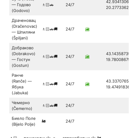
42.9341306996
— Годово
🚶🏻🚗
24/7
20.2773362942
(Godovo)
Драченовац
(Dračenovac)
🚶🏻🚗🚚
24/7
🎦
— Шпиляни
(Špiljani)
Добраково
(Dobrakovo)
43.14358739680
🚶🏻🚗🚚
24/7
🎦
— Гостун
19.7800867930
(Gostun)
Ранче
(Ranče) —
43.33707656830
🚶🏻🚗🚚
24/7
🎦
Ябука
19.47491836648
(Jabuka)
Чемерно
🚶🏻🚗🚚
24/7
(Čemerno)
Биело Поле
🚂
24/7
(Bijelo Polje)