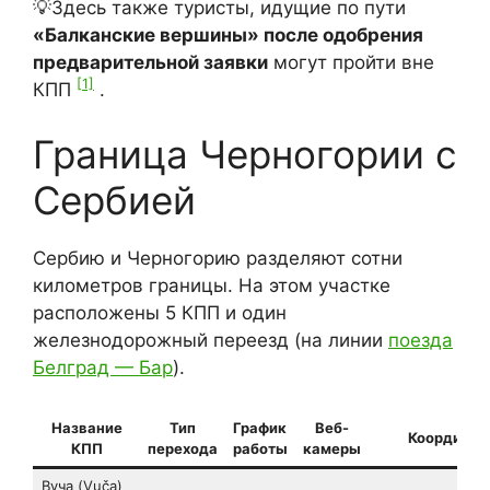
💡Здесь также туристы, идущие по пути
«Балканские вершины» после одобрения
предварительной заявки
могут пройти вне
[1]
КПП
.
Граница Черногории с
Сербией
Сербию и Черногорию разделяют сотни
километров границы. На этом участке
расположены 5 КПП и один
железнодорожный переезд (на линии
поезда
Белград — Бар
).
Название
Тип
График
Веб-
Координат
КПП
перехода
работы
камеры
Вуча (Vuča)