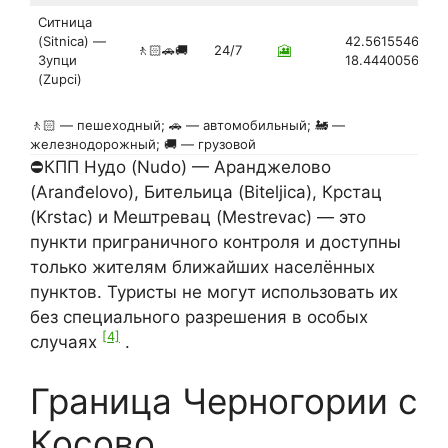
Ситница
(Sitnica) —
42.56155465891
🚶🏻🚗🚚
24/7
🎦
Зупци
18.44400569927
(Zupci)
🚶🏻 — пешеходный; 🚗 — автомобильный; 🚂 —
железнодорожный; 🚚 — грузовой
⛔КПП Нудо (Nudo) — Аранджелово
(Aranđelovo), Бительица (Biteljica), Крстац
(Krstac) и Мештревац (Mestrevac) — это
пункти приграничного контроля и доступны
только жителям ближайших населённых
пунктов. Туристы не могут использовать их
без специального разрешения в особых
[4]
случаях
.
Граница Черногории с
Косово