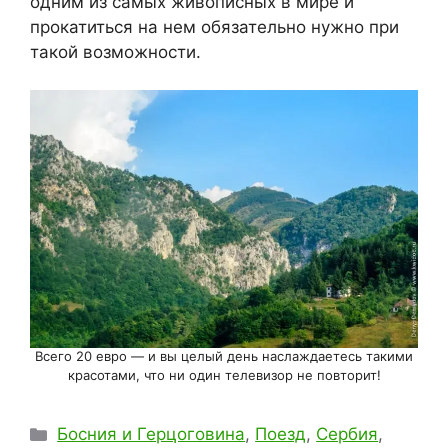
одним из самых живописных в мире и
прокатиться на нем обязательно нужно при
такой возможности.
Всего 20 евро — и вы целый день наслаждаетесь такими
красотами, что ни один телевизор не повторит!
Рубрики
Босния и Герцоговина
,
Поезд
,
Сербия
,