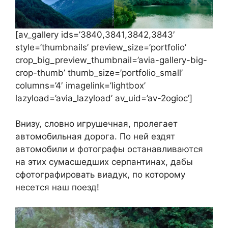
[av_gallery ids=’3840,3841,3842,3843′
style=’thumbnails’ preview_size=’portfolio’
crop_big_preview_thumbnail=’avia-gallery-big-
crop-thumb’ thumb_size=’portfolio_small’
columns=’4′ imagelink=’lightbox’
lazyload=’avia_lazyload’ av_uid=’av-2ogioc’]
Внизу, словно игрушечная, пролегает
автомобильная дорога. По ней ездят
автомобили и фотографы останавливаются
на этих сумасшедших серпантинах, дабы
сфотографировать виадук, по которому
несется наш поезд!