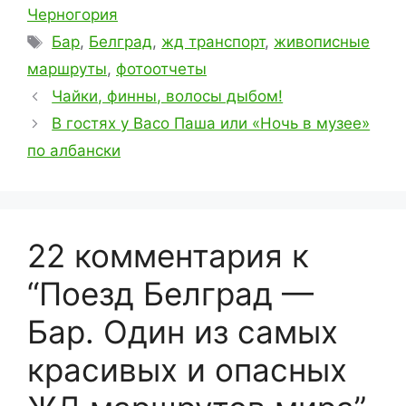
Черногория
Метки
Бар
,
Белград
,
жд транспорт
,
живописные
маршруты
,
фотоотчеты
Чайки, финны, волосы дыбом!
В гостях у Васо Паша или «Ночь в музее»
по албански
22 комментария к
“Поезд Белград —
Бар. Один из самых
красивых и опасных