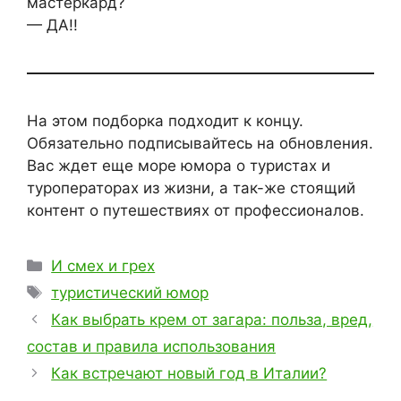
мастеркард?
— ДА!!
На этом подборка подходит к концу.
Обязательно подписывайтесь на обновления.
Вас ждет еще море юмора о туристах и
туроператорах из жизни, а так-же стоящий
контент о путешествиях от профессионалов.
Рубрики
И смех и грех
Метки
туристический юмор
Как выбрать крем от загара: польза, вред,
состав и правила использования
Как встречают новый год в Италии?