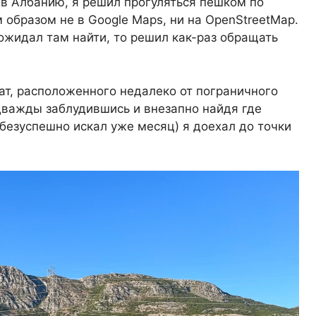
 в Албанию, я решил прогуляться пешком по
 образом не в Google Maps, ни на OpenStreetMap.
 ожидал там найти, то решил как-раз обращать
т, расположенного недалеко от пограничного
дважды заблудившись и внезапно найдя где
 безуспешно искал уже месяц) я доехал до точки