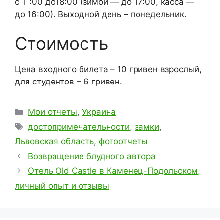
с 11:00 до18:00 (зимой — до 17:00, касса —
до 16:00). Выходной день – понедельник.
Стоимость
Цена входного билета – 10 гривен взрослый,
для студентов – 6 гривен.
Рубрики
Мои отчеты
,
Украина
Метки
достопримечательности
,
замки
,
Львовская область
,
фотоотчеты
Возвращение блудного автора
Отель Old Castle в Каменец-Подольском,
личный опыт и отзывы