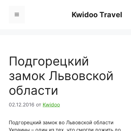
Перейти
к
Kwidoo Travel
Меню
содержимому
Подгорецкий
замок Львовской
области
02.12.2016
от
Kwidoo
Подгорецкий замок во Львовской области
Украины – один из тех, что смогли дожить до