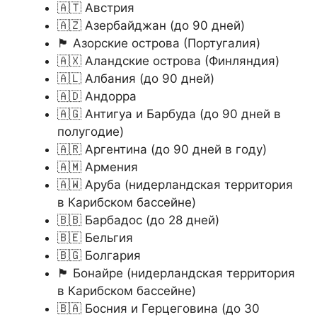
🇦🇹 Австрия
🇦🇿 Азербайджан (до 90 дней)
🏴󠁰󠁴󠀲󠀰󠁿 Азорские острова (Португалия)
🇦🇽 Аландские острова (Финляндия)
🇦🇱 Албания (до 90 дней)
🇦🇩 Андорра
🇦🇬 Антигуа и Барбуда (до 90 дней в
полугодие)
🇦🇷 Аргентина (до 90 дней в году)
🇦🇲 Армения
🇦🇼 Аруба (нидерландская территория
в Карибском бассейне)
🇧🇧 Барбадос (до 28 дней)
🇧🇪 Бельгия
🇧🇬 Болгария
🏴󠁮󠁬󠁢󠁱󠀱󠁿 Бонайре (нидерландская территория
в Карибском бассейне)
🇧🇦 Босния и Герцеговина (до 30