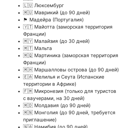
🇱🇺 Люксембург
🇲🇺 Маврикий (до 90 дней)
🏴󠁰󠁴󠀳󠀰󠁿 Мадейра (Португалия)
🇾🇹 Майотта (заморская территория
Франции)
🇲🇾 Малайзия (до 30 дней)
🇲🇹 Мальта
🇲🇶 Мартиника (заморская территория
Франции)
🇲🇭 Маршалловы острова (до 90 дней)
🇪🇦 Мелилья и Сеута (Испанские
территории в Африке)
🇫🇲 Микронезия (только для туристов
с ваучерами, на 30 дней)
🇲🇩 Молдавия (до 90 дней)
🇲🇳 Монголия (до 90 дней, требуется
приглашение)
🇳🇦 Намибия (до 90 дней)