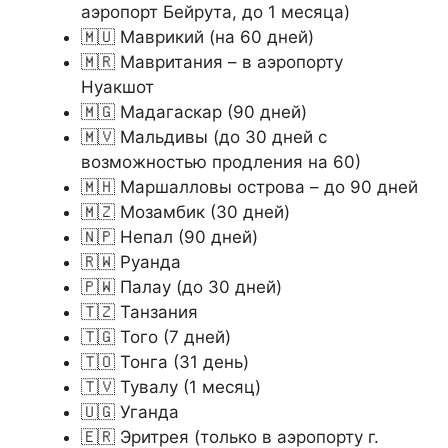
аэропорт Бейрута, до 1 месяца)
🇲🇺 Маврикий (на 60 дней)
🇲🇷 Мавритания – в аэропорту
Нуакшот
🇲🇬 Мадагаскар (90 дней)
🇲🇻 Мальдивы (до 30 дней с
возможностью продления на 60)
🇲🇭 Маршалловы острова – до 90 дней
🇲🇿 Мозамбик (30 дней)
🇳🇵 Непал (90 дней)
🇷🇼 Руанда
🇵🇼 Палау (до 30 дней)
🇹🇿 Танзания
🇹🇬 Того (7 дней)
🇹🇴 Тонга (31 день)
🇹🇻 Тувалу (1 месяц)
🇺🇬 Уганда
🇪🇷 Эритрея (только в аэропорту г.