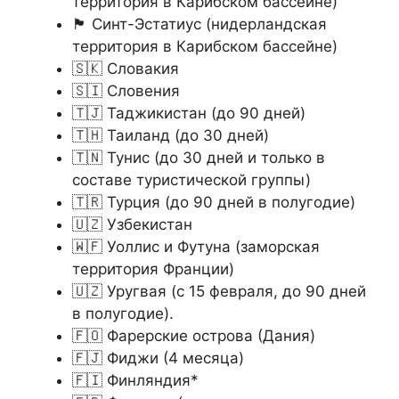
территория в Карибском бассейне)
🏴󠁮󠁬󠁢󠁱󠀳󠁿 Синт-Эстатиус (нидерландская
территория в Карибском бассейне)
🇸🇰 Словакия
🇸🇮 Словения
🇹🇯 Таджикистан (до 90 дней)
🇹🇭 Таиланд (до 30 дней)
🇹🇳 Тунис (до 30 дней и только в
составе туристической группы)
🇹🇷 Турция (до 90 дней в полугодие)
🇺🇿 Узбекистан
🇼🇫 Уоллис и Футуна (заморская
территория Франции)
🇺🇿 Уругвая (с 15 февраля, до 90 дней
в полугодие).
🇫🇴 Фарерские острова (Дания)
🇫🇯 Фиджи (4 месяца)
🇫🇮 Финляндия*