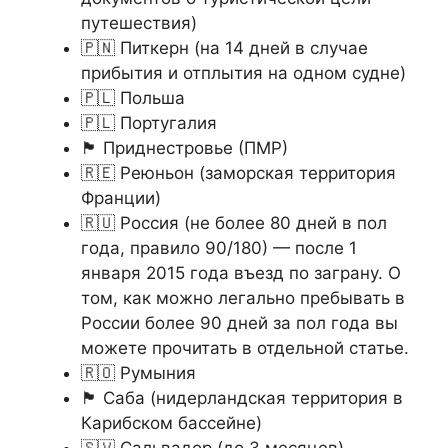
путешествия)
🇵🇳 Питкерн (на 14 дней в случае
прибытия и отплытия на одном судне)
🇵🇱 Польша
🇵🇱 Португалия
🏴󠁭󠁤󠁳󠁮󠁿 Приднестровье (ПМР)
🇷🇪 Реюньон (заморская территория
Франции)
🇷🇺 Россия (не более 80 дней в пол
года, правило 90/180) — после 1
января 2015 года въезд по заграну. О
том, как можно легально пребывать в
России более 90 дней за пол года вы
можете прочитать в отдельной статье.
🇷🇴 Румыния
🏴󠁮󠁬󠁢󠁱󠀲󠁿 Саба (нидерландская территория в
Карибском бассейне)