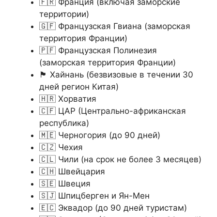
🇫🇷 Франция (включая заморские
территории)
🇬🇫 Французская Гвиана (заморская
территория Франции)
🇵🇫 Французская Полинезия
(заморская территория Франции)
🏴󠁣󠁮󠀴󠀶󠁿 Хайнань (безвизовые в течении 30
дней регион Китая)
🇭🇷 Хорватия
🇨🇫 ЦАР (Центрально-африканская
республика)
🇲🇪 Черногория (до 90 дней)
🇨🇿 Чехия
🇨🇱 Чили (на срок не более 3 месяцев)
🇨🇭 Швейцария
🇸🇪 Швеция
🇸🇯 Шпицберген и Ян-Мен
🇪🇨 Эквадор (до 90 дней туристам)