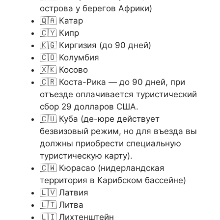
острова у берегов Африки)
🇶🇦 Катар
🇨🇾 Кипр
🇰🇬 Киргизия (до 90 дней)
🇨🇴 Колумбия
🇽🇰 Косово
🇨🇷 Коста-Рика — до 90 дней, при
отъезде оплачивается туристический
сбор 29 долларов США.
🇨🇺 Куба (де-юре действует
безвизовый режим, но для въезда вы
должны приобрести специальную
туристическую карту).
🇨🇼 Кюрасао (нидерландская
территория в Карибском бассейне)
🇱🇻 Латвия
🇱🇹 Литва
🇱🇮 Лихтенштейн