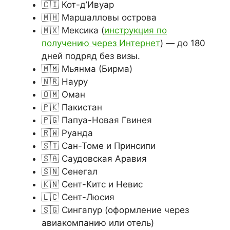
🇨🇮 Кот-д’Ивуар
🇲🇭 Маршалловы острова
🇲🇽 Мексика (
инструкция по
получению через Интернет
) — до 180
дней подряд без визы.
🇲🇲 Мьянма (Бирма)
🇳🇷 Науру
🇴🇲 Оман
🇵🇰 Пакистан
🇵🇬 Папуа-Новая Гвинея
🇷🇼 Руанда
🇸🇹 Сан-Томе и Принсипи
🇸🇦 Саудовская Аравия
🇸🇳 Сенегал
🇰🇳 Сент-Китс и Невис
🇱🇨 Сент-Люсия
🇸🇬 Сингапур (оформление через
авиакомпанию или отель)