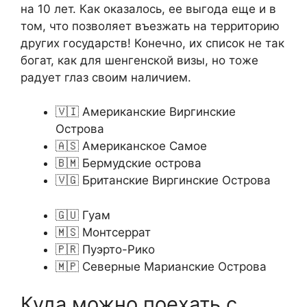
на 10 лет. Как оказалось, ее выгода еще и в
том, что позволяет въезжать на территорию
других государств! Конечно, их список не так
богат, как для шенгенской визы, но тоже
радует глаз своим наличием.
🇻🇮 Американские Виргинские
Острова
🇦🇸 Американское Самое
🇧🇲 Бермудские острова
🇻🇬 Британские Виргинские Острова
🇬🇺 Гуам
🇲🇸 Монтсеррат
🇵🇷 Пуэрто-Рико
🇲🇵 Северные Марианские Острова
Куда можно поехать с