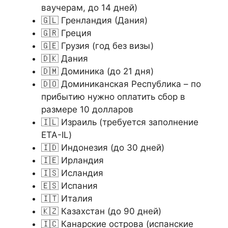
ваучерам, до 14 дней)
🇬🇱 Гренландия (Дания)
🇬🇷 Греция
🇬🇪 Грузия (год без визы)
🇩🇰 Дания
🇩🇲 Доминика (до 21 дня)
🇩🇴 Доминиканская Республика – по
прибытию нужно оплатить сбор в
размере 10 долларов
🇮🇱 Израиль (требуется заполнение
ETA-IL)
🇮🇩 Индонезия (до 30 дней)
🇮🇪 Ирландия
🇮🇸 Исландия
🇪🇸 Испания
🇮🇹 Италия
🇰🇿 Казахстан (до 90 дней)
🇮🇨 Канарские острова (испанские