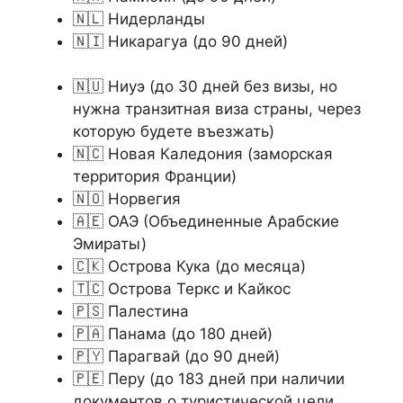
🇳🇱 Нидерланды
🇳🇮 Никарагуа (до 90 дней)
🇳🇺 Ниуэ (до 30 дней без визы, но
нужна транзитная виза страны, через
которую будете въезжать)
🇳🇨 Новая Каледония (заморская
территория Франции)
🇳🇴 Норвегия
🇦🇪 ОАЭ (Объединенные Арабские
Эмираты)
🇨🇰 Острова Кука (до месяца)
🇹🇨 Острова Теркс и Кайкос
🇵🇸 Палестина
🇵🇦 Панама (до 180 дней)
🇵🇾 Парагвай (до 90 дней)
🇵🇪 Перу (до 183 дней при наличии
документов о туристической цели