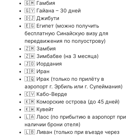
🇬🇲 Гамбия
🇬🇾 Гайана – 30 дней
🇩🇯 Джибути
🇪🇬 Египет (можно получить
бесплатную Синайскую визу для
передвижения по полуострову)
🇿🇲 Замбия
🇿🇼 Зимбабве (на 3 месяца)
🇯🇴 Иордания
🇮🇷 Иран
🇮🇶 Ирак (только по прилёту в
аэропорт г. Эрбиль или г. Сулеймания)
🇨🇻 Кабо-Верде
🇰🇲 Коморские острова (до 45 дней)
🇰🇼 Кувейт
🇱🇦 Лаос (по прибытию в аэропорт при
наличии брони отеля)
🇱🇧 Ливан (только при въезде через