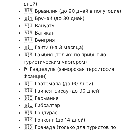
дней)
🇧🇷 Бразилия (до 90 дней в полугодие)
🇧🇳 Бруней (до 30 дней)
🇻🇺 Вануату
🇻🇦 Ватикан
🇭🇺 Венгрия
🇭🇹 Гаити (на 3 месяца)
🇬🇲 Гамбия (только по прибытию
туристическим чартером)
🏴󠁮󠁬󠁢󠁱󠀱󠁿 Гваделупа (заморская территория
Франции)
🇬🇹 Гватемала (до 90 дней)
🇬🇼 Гвинея-Бисау (до 90 дней)
🇩🇪 Германия
🇬🇮 Гибралтар
🇭🇳 Гондурас
🇭🇰 Гонконг (до 14 дней)
🇬🇩 Гренада (только для туристов по