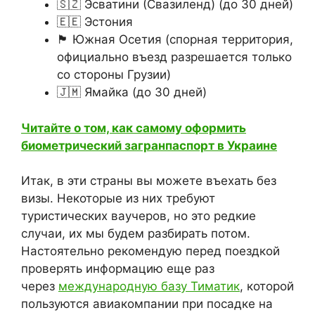
🇸🇿 Эсватини (Свазиленд) (до 30 дней)
🇪🇪 Эстония
🏴󠁲󠁵󠁳󠁥󠁿 Южная Осетия (спорная территория,
официально въезд разрешается только
со стороны Грузии)
🇯🇲 Ямайка (до 30 дней)
Читайте о том, как самому оформить
биометрический загранпаспорт в Украине
Итак, в эти страны вы можете въехать без
визы. Некоторые из них требуют
туристических ваучеров, но это редкие
случаи, их мы будем разбирать потом.
Настоятельно рекомендую перед поездкой
проверять информацию еще раз
через
международную базу Тиматик
, которой
пользуются авиакомпании при посадке на