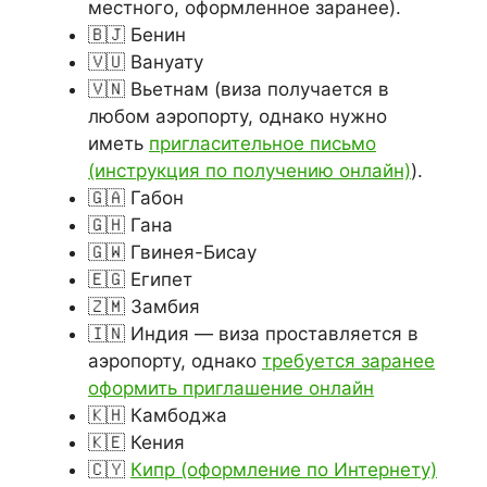
местного, оформленное заранее).
🇧🇯 Бенин
🇻🇺 Вануату
🇻🇳 Вьетнам (виза получается в
любом аэропорту, однако нужно
иметь
пригласительное письмо
(инструкция по получению онлайн)
).
🇬🇦 Габон
🇬🇭 Гана
🇬🇼 Гвинея-Бисау
🇪🇬 Египет
🇿🇲 Замбия
🇮🇳 Индия — виза проставляется в
аэропорту, однако
требуется заранее
оформить приглашение онлайн
🇰🇭 Камбоджа
🇰🇪 Кения
🇨🇾
Кипр (оформление по Интернету)