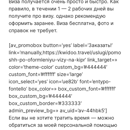
Виза получается очень просто и быстро. Как
правило, в течении 1 — 2 рабочих дней вы
получите про визу. однако рекомендую
оформить заранее. Виза бесплатна, фото и
справок не требует.
[av_promobox button=’yes’ label=’Заказать!’
link=’manually,https://kwidoo.travel/uslugi/pomo
shh-po-oformleniyu-vizy-na-kipr’ link_target=»
color=’theme-color’ custom_bg=’#444444′
custom_font=’#ffffff’ size=’large’
icon_select=’yes’ icon=’ue82b’ font=’entypo-
fontello’ box_color=» box_custom_font=’#ffffff’
box_custom_bg=’#444444′
box_custom_border=’#333333′
admin_preview_bg=» av_uid=’av-44hbk5′]
Если вы не хотите тратить время — можно
обратиться за моей персональной помощью