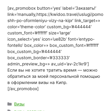
[av_promobox button=’yes’ label=’Заказать!’
link=’manually,https://kwidoo.travel/uslugi/pomo
shh-po-oformleniyu-vizy-na-kipr’ link_target=»
color=’theme-color’ custom_bg=’#444444′
custom_font=’#ffffff’ size=’large’
icon_select=’yes’ icon=’ue82b’ font=’entypo-
fontello’ box_color=» box_custom_font=’#ffffff’
box_custom_bg=’#444444′
box_custom_border=’#333333′
admin_preview_bg=» av_uid=’av-2c1kr9′]
Если вы не хотите тратить время — можно
обратиться за моей персональной помощью
в оформлении визы на Кипр.
[/av_promobox]
Рубрики
Визы
Метки