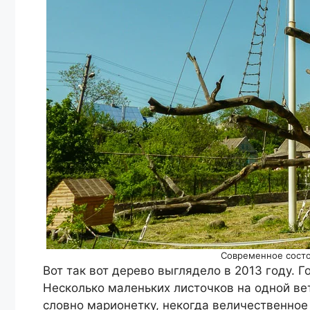
Современное сост
Вот так вот дерево выглядело в 2013 году. 
Несколько маленьких листочков на одной ве
словно марионетку, некогда величественное