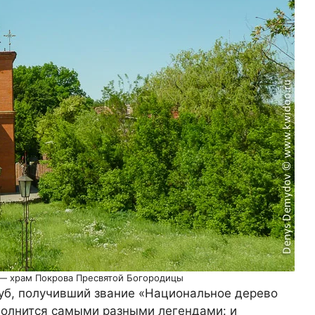
— храм Покрова Пресвятой Богородицы
уб, получивший звание «Национальное дерево
 полнится самыми разными легендами: и