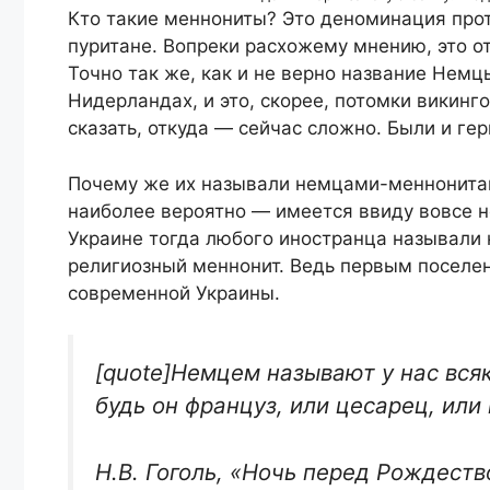
Кто такие меннониты? Это деноминация проте
пуритане. Вопреки расхожему мнению, это о
Точно так же, как и не верно название Нем
Нидерландах, и это, скорее, потомки викинго
сказать, откуда — сейчас сложно. Были и ге
Почему же их называли немцами-меннонитам
наиболее вероятно — имеется ввиду вовсе н
Украине тогда любого иностранца называли 
религиозный меннонит. Ведь первым поселен
современной Украины.
[quote]Немцем называют у нас всяк
будь он француз, или цесарец, или
Н.В. Гоголь, «Ночь перед Рождест