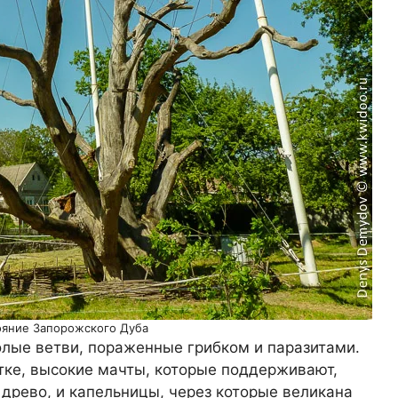
ояние Запорожского Дуба
Голые ветви, пораженные грибком и паразитами.
тке, высокие мачты, которые поддерживают,
 древо, и капельницы, через которые великана