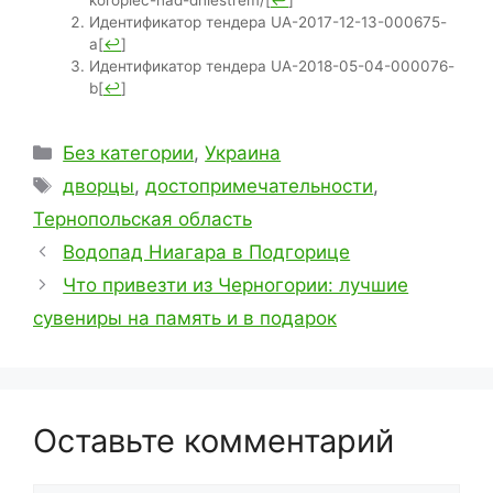
koropiec-nad-dniestrem/
[
↩
]
Идентификатор тендера UA-2017-12-13-000675-
a
[
↩
]
Идентификатор тендера UA-2018-05-04-000076-
b
[
↩
]
Рубрики
Без категории
,
Украина
Метки
дворцы
,
достопримечательности
,
Тернопольская область
Водопад Ниагара в Подгорице
Что привезти из Черногории: лучшие
сувениры на память и в подарок
Оставьте комментарий