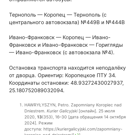
Тернополь — Коропец — Тернополь (с
центрального автовокзала) №449В и №444В
Ивано-Франковск — Коропец — Ивано-
Франковск и Ивано-Франковск — Горигляды
— Ивано-Франковск (с автовокзала №4).
Остановка транспорта находится неподалёку
от дворца. Ориентир: Коропецкое ПТУ 34.
Координаты остановки: 48.93272430027937,
25.180752089032094.
HAWRYŁYSZYN, Petro. Zapomniany Koropiec nad
Dniestrem.
Kurier Galicyjski
[онлайн]. 25 июля
2020,
13
(353), 16–30 [дата обращения 14 октября
2024]. Режим
доступа: https://kuriergalicyjski.com/zapomniany-