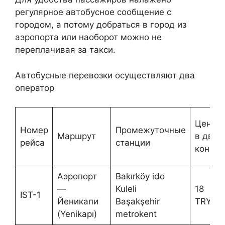
регулярное автобусное сообщение с
городом, а потому добраться в город из
аэропорта или наоборот можно не
переплачивая за такси.
Автобусные перевозки осуществляют два
оператор
Цена
Номер
Промежуточные
Маршрут
в два
рейса
станции
конца
Аэропорт
Bakırköy ido
—
Kuleli
18
IST-1
Йеникапи
Başakşehir
TRY
(Yenikapı)
metrokent