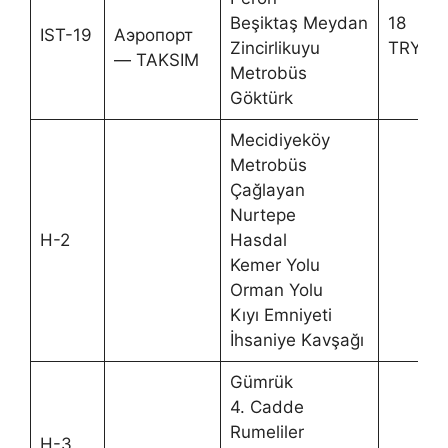
Beşiktaş Meydan
18
IST-19
Аэропорт
Zincirlikuyu
TRY
— TAKSIM
Metrobüs
Göktürk
Mecidiyeköy
Metrobüs
Çağlayan
Nurtepe
H-2
Hasdal
Kemer Yolu
Orman Yolu
Kıyı Emniyeti
İhsaniye Kavşağı
Gümrük
4. Cadde
Rumeliler
H-3