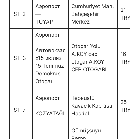
Аэропорт
Cumhuriyet Mah.
21
IST-2
—
Bahçeşehir
TRY
TÜYAP
Merkez
Аэропорт
—
Otogar Yolu
Автовокзал
A.KOY cep
16
IST-3
«15 июля»
otogariA.KÖY
TRY
15 Temmuz
CEP OTOGARI
Demokrasi
Otogarı
Аэропорт
Tepeüstü
25
—
Kavacık Köprüsü
IST-7
TRY
KOZYATAĞI
Hasdal
Gümüşsuyu
Peron