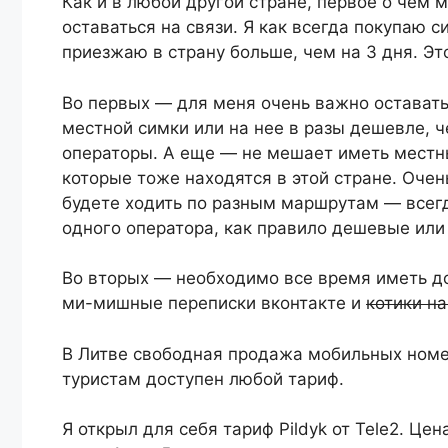
Как и в любой другой стране, первое о чем
оставаться на связи. Я как всегда покупаю 
приезжаю в страну больше, чем на 3 дня. Э
Во первых — для меня очень важно оставаться
местной симки или на нее в разы дешевле, 
операторы. А еще — не мешает иметь местны
которые тоже находятся в этой стране. Очень
будете ходить по разным маршрутам — всегда
одного оператора, как правило дешевые или
Во вторых — необходимо все время иметь дос
ми-мишные переписки вконтакте и
котики н
В Литве свободная продажа мобильных номер
туристам доступен любой тариф.
Я открыл для себя тариф Pildyk от Tele2. Цен