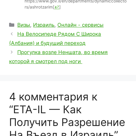
https://www.gov.il/en/departments/dynamiccollecto
rs/ashrotzarim
[
↩
]
Рубрики
Визы
,
Израиль
,
Онлайн - сервисы
На Велосипеде Рядом С Широка
(Албания) и будущий переход
Прогулка возле Неншата, во время
которой я смотрел под ноги
4 комментария к
“ETA-IL — Как
Получить Разрешение
На Въезд в Израиль”