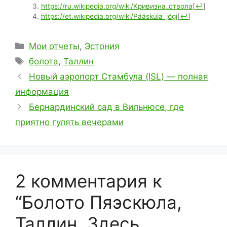
https://ru.wikipedia.org/wiki/Кривизна_ствола
[
↩
]
https://et.wikipedia.org/wiki/Pääsküla_jõgi
[
↩
]
Рубрики
Мои отчеты
,
Эстония
Метки
болота
,
Таллин
Новый аэропорт Стамбула (ISL) — полная
информация
Бернардинский сад в Вильнюсе, где
приятно гулять вечерами
2 комментария к
“Болото Пяэскюла,
Таллин. Здесь