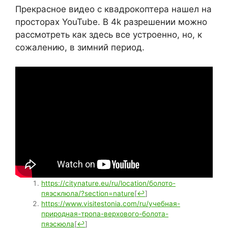
Прекрасное видео с квадрокоптера нашел на
просторах YouTube. В 4k разрешении можно
рассмотреть как здесь все устроенно, но, к
сожалению, в зимний период.
https://citynature.eu/ru/location/болото-
пяэсклюла/?section=nature
[
↩
]
https://www.visitestonia.com/ru/учебная-
природная-тропа-верхового-болота-
пяэскюла
[
↩
]