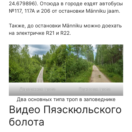
24.679896). Отсюда в городе ездят автобусы
№117, 117А и 206 от остановки Männiku jaam.
Также, до остановки Männiku можно доехать
на электричке R21 и R22.
Деревянная тропа
Грунтовая тропа
Два основных типа троп в заповеднике
Видео Пяэскюльского
болота