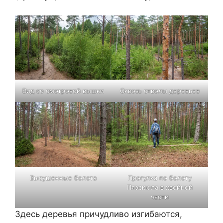
Вид со смотровой вышки
Сквозь стволы деревьев
Высушенные болота
Прогулка по болоту
Пяэскюла в хвойной
части
Здесь деревья причудливо изгибаются,